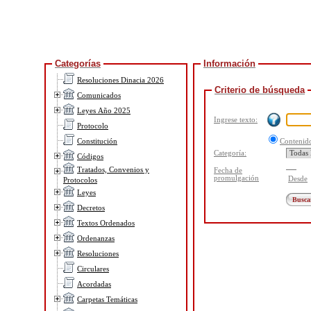
Categorías
Información
Resoluciones Dinacia 2026
Criterio de búsqueda
Comunicados
Leyes Año 2025
Ingrese texto:
Protocolo
Constitución
Conteni
Categoría:
Códigos
Tratados, Convenios y
Fecha de
promulgación
Desde
Protocolos
Leyes
Decretos
Textos Ordenados
Ordenanzas
Resoluciones
Circulares
Acordadas
Carpetas Temáticas